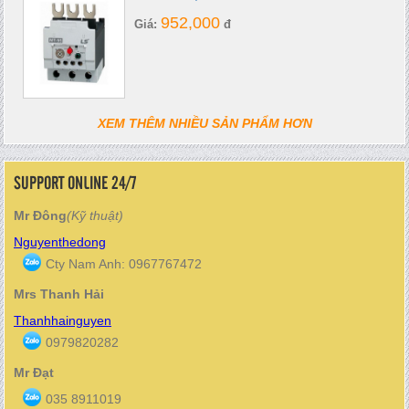
952,000
Giá:
đ
XEM THÊM NHIỀU SẢN PHẨM HƠN
SUPPORT ONLINE 24/7
Mr Đông
(Kỹ thuật)
Nguyenthedong
Cty Nam Anh: 0967767472
Mrs Thanh Hải
Thanhhainguyen
0979820282
Mr Đạt
035 8911019