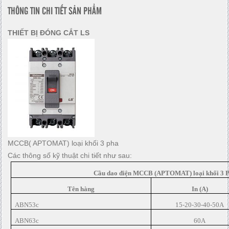
THÔNG TIN CHI TIẾT SẢN PHẨM
THIẾT BỊ ĐÓNG CẮT LS
MCCB( APTOMAT) loại khối 3 pha
Các thông số kỹ thuật chi tiết như sau:
Cầu dao điện MCCB (APTOMAT) loại khối 3 
Tên hàng
In (A)
ABN53c
15-20-30-40-50A
ABN63c
60A