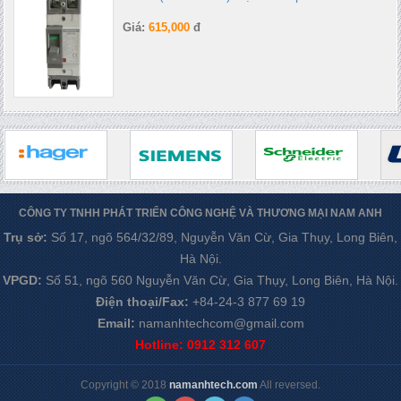
Giá:
615,000
đ
CÔNG TY TNHH PHÁT TRIỂN CÔNG NGHỆ VÀ THƯƠNG MẠI NAM ANH
Trụ sở:
Số 17, ngõ 564/32/89, Nguyễn Văn Cừ, Gia Thụy, Long Biên,
Hà Nội.
VPGD:
Số 51, ngõ 560 Nguyễn Văn Cừ, Gia Thụy, Long Biên, Hà Nội.
Điện thoại/Fax:
+84-24-3 877 69 19
Email:
namanhtechcom@gmail.com
Hotline: 0912 312 607
Copyright © 2018
namanhtech.com
All reversed.