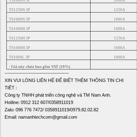
TS1000N 3P
1000A
TS1250N 3P
1250A
TS1600N 3P
1600A
TS1000H 3P
1000A
TS1250H 3P
1250A
TS1600H 3P
1600A
TS1000L 3P
1000A
- Giá này chưa bao gồm VAT (10%)
------------------------------------------
XIN VUI LÒNG LIÊN HỆ ĐỂ BIẾT THÊM THÔNG TIN CHI 
TIẾT :
Công ty TNHH phát triển công nghệ và TM Nam Anh.
Hotline: 0912 312 607/0358911019
Zalo: 096 776 7472/ 0358911019/0979.82.02.82
Email: namanhtechcom@gmail.com