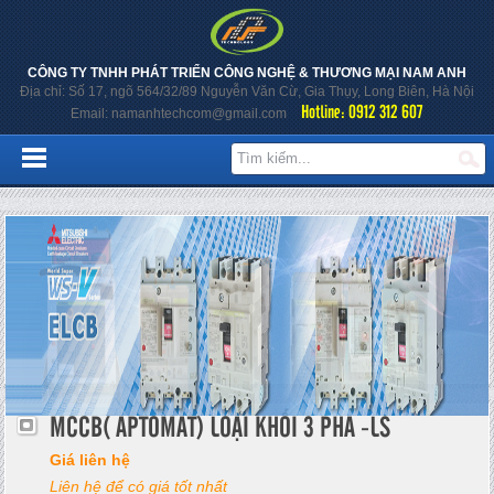
CÔNG TY TNHH PHÁT TRIỂN CÔNG NGHỆ & THƯƠNG MẠI NAM ANH
Địa chỉ: Số 17, ngõ 564/32/89 Nguyễn Văn Cừ, Gia Thụy, Long Biên, Hà Nội
Hotline: 0912 312 607
Email: namanhtechcom@gmail.com
MCCB( APTOMAT) LOẠI KHỐI 3 PHA -LS
Giá liên hệ
Liên hệ để có giá tốt nhất